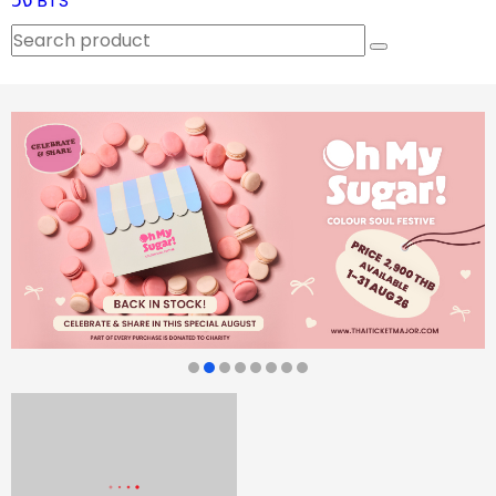
วง BTS