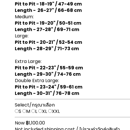
Pit to Pit - 18-19" / 47-49 cm
Length - 26-27" / 66-68 cm
Medium:
Pit to Pit - 19-20" / 50-51 cm
Length - 27-28" / 69-71 cm
Large:
Pit to Pit - 20-21" / 52-54 cm
Length - 28-29" / 71-73 cm
Extra Large:
Pit to Pit - 22-23" / 55-59 cm
Length - 29-30" / 74-76 cm
Double Extra Large:
Pit to Pit - 23-24" / 59-61 cm
Length - 30-31" / 76-78 cm
Select/กรุณาเลือก
S
M
L
XL
XXL
Now ฿1,100.00
Not included shipping cost / ไม่รวมค่าจัดส่งสินค้า