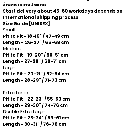
จัดส่งระหว่างประเทศ
Start delivery about 45-60 workdays depends on
International shipping process.
Size Guide
[UNISEX]
Small:
Pit to Pit - 18-19" / 47-49 cm
Length - 26-27" / 66-68 cm
Medium:
Pit to Pit - 19-20" / 50-51 cm
Length - 27-28" / 69-71 cm
Large:
Pit to Pit - 20-21" / 52-54 cm
Length - 28-29" / 71-73 cm
Extra Large:
Pit to Pit - 22-23" / 55-59 cm
Length - 29-30" / 74-76 cm
Double Extra Large:
Pit to Pit - 23-24" / 59-61 cm
Length - 30-31" / 76-78 cm