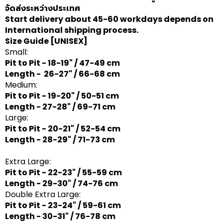
จัดส่งระหว่างประเทศ
Start delivery about 45-60 workdays depends on
International shipping process.
Size Guide
[UNISEX]
Small:
Pit to Pit - 18-19" / 47-49 cm
Length - 26-27" / 66-68 cm
Medium:
Pit to Pit - 19-20" / 50-51 cm
Length - 27-28" / 69-71 cm
Large:
Pit to Pit - 20-21" / 52-54 cm
Length - 28-29" / 71-73 cm
Extra Large:
Pit to Pit - 22-23" / 55-59 cm
Length - 29-30" / 74-76 cm
Double Extra Large:
Pit to Pit - 23-24" / 59-61 cm
Length - 30-31" / 76-78 cm