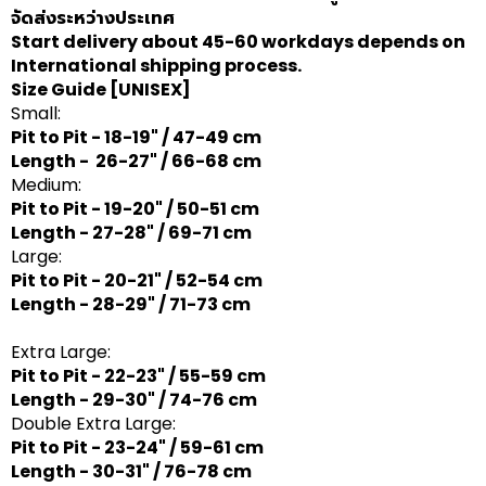
จัดส่งระหว่างประเทศ
Start delivery about 45-60 workdays depends on
International shipping process.
Size Guide
[UNISEX]
Small:
Pit to Pit - 18-19" / 47-49 cm
Length - 26-27" / 66-68 cm
Medium:
Pit to Pit - 19-20" / 50-51 cm
Length - 27-28" / 69-71 cm
Large:
Pit to Pit - 20-21" / 52-54 cm
Length - 28-29" / 71-73 cm
Extra Large:
Pit to Pit - 22-23" / 55-59 cm
Length - 29-30" / 74-76 cm
Double Extra Large:
Pit to Pit - 23-24" / 59-61 cm
Length - 30-31" / 76-78 cm