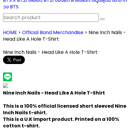
BTS X BT21 เสื้อยืด BT21 ของแท้ ลายเส้นการ์ตูนสุดน่ารักจาก
วง BTS
HOME
>
Official Band Merchandise
> Nine Inch Nails -
Head Like A Hole T-Shirt
Nine Inch Nails - Head Like A Hole T-Shirt
Nine Inch Nails - Head Like A Hole T-Shirt
This is a 100% official licensed short sleeved
Nine
Inch Nails
t-shirt.
This is a U.K import product. Printed on a 100%
cotton t-shirt.