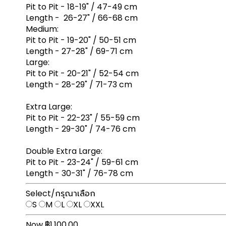
Pit to Pit - 18-19" / 47-49 cm
Length - 26-27" / 66-68 cm
Medium:
Pit to Pit - 19-20" / 50-51 cm
Length - 27-28" / 69-71 cm
Large:
Pit to Pit - 20-21" / 52-54 cm
Length - 28-29" / 71-73 cm
Extra Large:
Pit to Pit - 22-23" / 55-59 cm
Length - 29-30" / 74-76 cm
Double Extra Large:
Pit to Pit - 23-24" / 59-61 cm
Length - 30-31" / 76-78 cm
Select/กรุณาเลือก
S
M
L
XL
XXL
Now ฿1,100.00