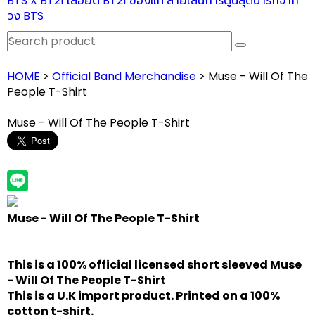
BTS X BT21 เสื้อยืด BT21 ของแท้ ลายเส้นการ์ตูนสุดน่ารักจาก
วง BTS
HOME
>
Official Band Merchandise
> Muse - Will Of The
People T-Shirt
Muse - Will Of The People T-Shirt
Muse - Will Of The People T-Shirt
This is a 100% official licensed short sleeved
Muse
- Will Of The People T-Shirt
This is a U.K import product. Printed on a 100%
cotton t-shirt.