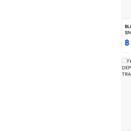
BL
Sh
฿