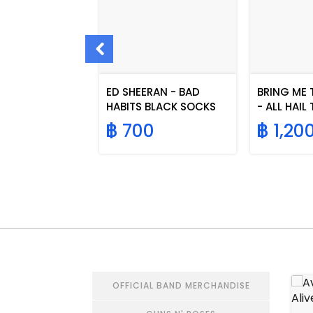
tured Poets
ED SHEERAN - BAD
BRING ME 
ment CD +
HABITS BLACK SOCKS
- ALL HAIL
rack "The
9
฿ 700
฿ 1,20
ipt"
OFFICIAL BAND MERCHANDISE