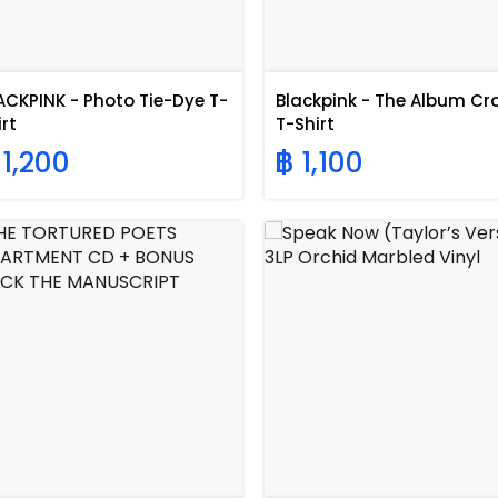
ACKPINK - Photo Tie-Dye T-
Blackpink - The Album Cr
irt
T-Shirt
 1,200
฿ 1,100