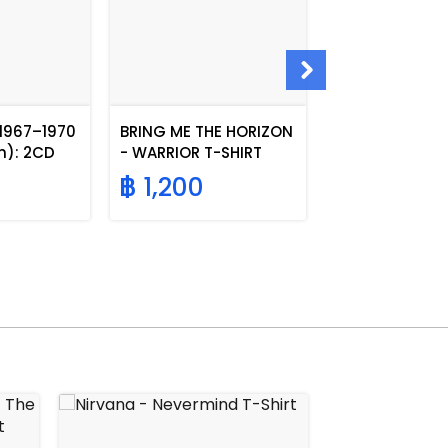
 1967–1970
BRING ME THE HORIZON
BRING ME THE
n): 2CD
- WARRIOR T-SHIRT
- ANGEL AMEN 
฿ 1,200
฿ 1,200