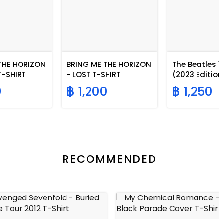
THE HORIZON
BRING ME THE HORIZON
The Beatles
 T-SHIRT
- LOST T-SHIRT
(2023 Editio
Blue Album
0
฿ 1,200
฿ 1,250
RECOMMENDED